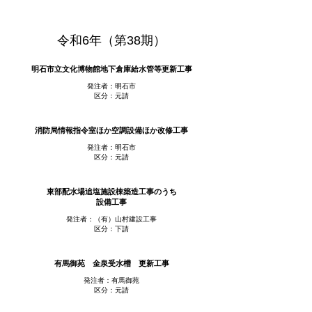
令和6年（第38期）
明石市立文化博物館地下倉庫給水管等更新工事
発注者：明石市
区分：元請
消防局情報指令室ほか空調設備ほか改修工事
発注者：明石市
区分：元請
東部配水場追塩施設棟築造工事のうち
設備工事
発注者：（有）山村建設工事
区分：下請
有馬御苑 金泉受水槽 更新工事
発注者：有馬御苑
区分：元請