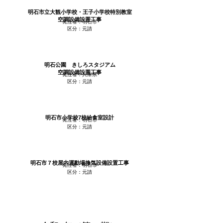
明石市立大観小学校・王子小学校特別教室
空調設備設置工事
発注者：明石市
区分：元請
明石公園 きしろスタジアム
空調設備設置工事
発注者：兵庫県
区分：元請
明石市小学校7校給食室設計
発注者：明石市
区分：元請
明石市７校屋内運動場換気設備設置工事
発注者：明石市
区分：元請