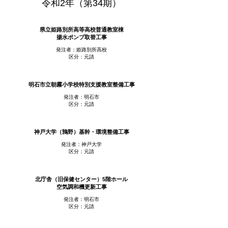
令和2年（第34期）
県立姫路別所高等高校普通教室棟
揚水ポンプ取替工事
発注者：姫路別所高校
区分：元請
明石市立朝霧小学校特別支援教室整備工事
発注者：明石市
区分：元請
神戸大学（鶉野）基幹・環境整備工事
発注者：神戸大学
区分：元請
北庁舎（旧保健センター）5階ホール
空気調和機更新工事
発注者：明石市
区分：元請