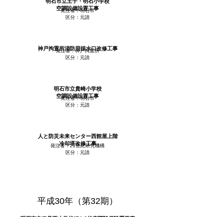
明石市立王子・明石小学校
空調設備設置工事
発注者：明石市
区分：元請
神戸拘置所消防用採水口改修工事
発注者：神戸拘置所
区分：元請
明石市立貴崎小学校
空調設備設置工事
発注者：明石市
区分：元請
人と防災未来センター西館屋上階
冷却塔改修工事
発注者：21世紀研究機構
区分：元請
平成30年（第32期）