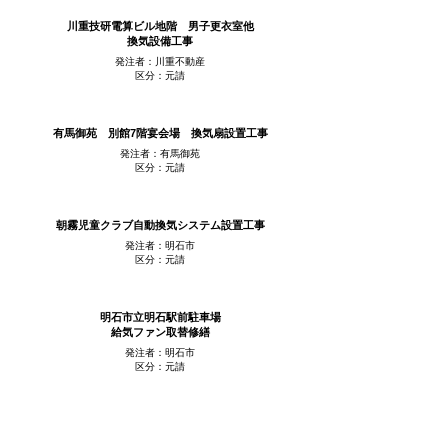
川重技研電算ビル地階 男子更衣室他
換気設備工事
発注者：川重不動産
区分：元請
有馬御苑 別館7階宴会場 換気扇設置工事
発注者：有馬御苑
区分：元請
朝霧児童クラブ自動換気システム設置工事
発注者：明石市
区分：元請
明石市立明石駅前駐車場
給気ファン取替修繕
発注者：明石市
区分：元請