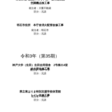
空調機点検工事
発注者：川重不動産
区分：元請
明石市役所 本庁舎消火配管改修工事
発注者：明石市
区分：元請
令和3年（第35期）
神戸大学（生田）生田合同宿舎 2号棟214室
給水管改修工事
発注者：神戸大学
区分：元請
県立東はりま特別支援学校体育館
トイレ改修工事
発注者：明石市
区分：元請