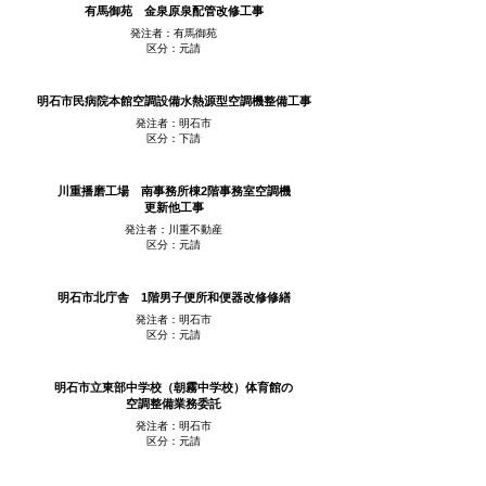
有馬御苑 金泉原泉配管改修工事
発注者：有馬御苑
区分：元請
明石市民病院本館空調設備水熱源型空調機整備工事
発注者：明石市
区分：下請
川重播磨工場 南事務所棟2階事務室空調機
更新他工事
発注者：川重不動産
区分：元請
明石市北庁舎 1階男子便所和便器改修修繕
発注者：明石市
区分：元請
明石市立東部中学校（朝霧中学校）体育館の
空調整備業務委託
発注者：明石市
区分：元請