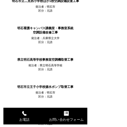
明石市立二見西小学校ほか1校空調設備設置工事
発注者：明石市
区分：元請
明石看護キャンパス講義室・事務室系統
空調設備改修工事
発注者：兵庫県立大学
区分：元請
県立明石高等学校事務室空調機取替工事
発注者：県立明石高等学校
区分：元請
明石市立王子小学校揚水ポンプ取替工事
発注者：明石市
区分：元請
県立明石西高校プール濾過ポンプ整備工事
お電話
お問い合わせフォーム
発注者：県立明石西高等学校
区分：元請