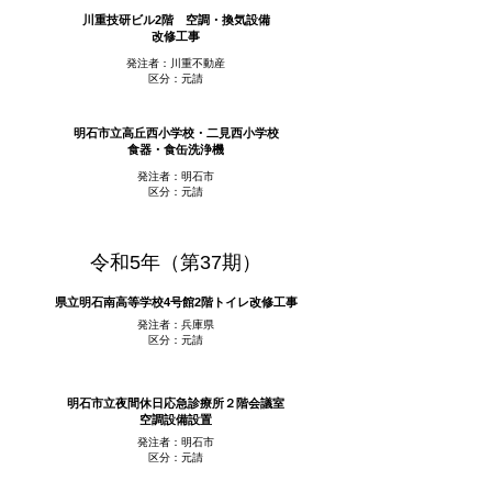
川重技研ビル2階 空調・換気
設備
改修工事
発注者：川重不動産
区分：元請
明石市立高丘西小学校・二見西小学校
食器・食缶洗浄機
発注者：明石市
区分：元請
令和5年（第37期）
県立明石南高等学校4号館2階トイレ改修工事
発注者：兵庫県
区分：元請
明石市立夜間休日応急診療所２階会議室
空調設備設置
発注者：明石市
区分：元請