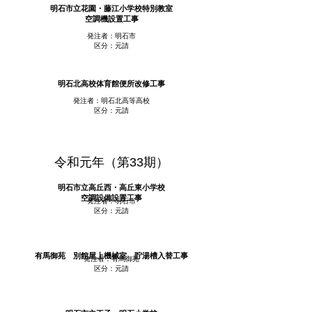
明石市立花園・藤江小学校特別教室
空調機設置工事
発注者：明石市
区分：元請
明石北高校体育館便所改修工事
発注者：明石北高等高校
区分：元請
令和元年（第33期）
明石市立高丘西・高丘東小学校
空調設備設置工事
発注者：明石市
区分：元請
有馬御苑 別館屋上機械室 貯湯槽入替工事
発注者：有馬御苑
区分：元請