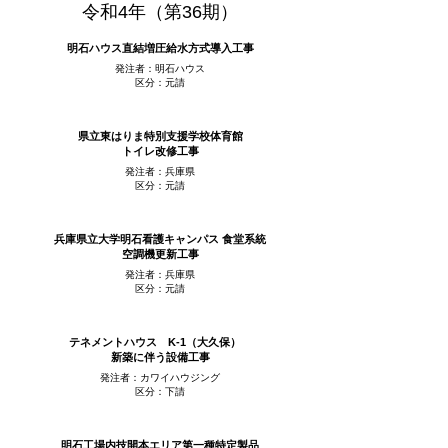
令和4年（第36期）
明石ハウス直結増圧給水方式導入工事
発注者：明石ハウス
区分：元請
県立東はりま特別支援学校体育館
トイレ改修工事
発注者：兵庫県
区分：元請
兵庫県立大学明石看護キャンパス 食堂系統
空調機更新工事
発注者：兵庫県
区分：元請
テネメントハウス K-1（大久保）
新築に伴う設備工事
発注者：カワイハウジング
区分：下請
明石工場内技開本エリア第一種特定製品